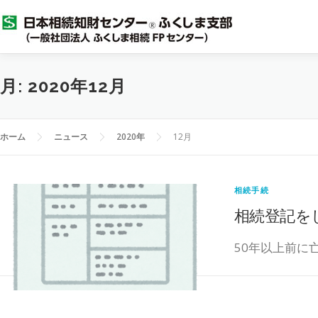
コ
ン
テ
ン
ツ
月:
2020年12月
へ
ス
キ
ホーム
ニュース
2020年
12月
ッ
プ
相続手続
相続登記を
50年以上前に