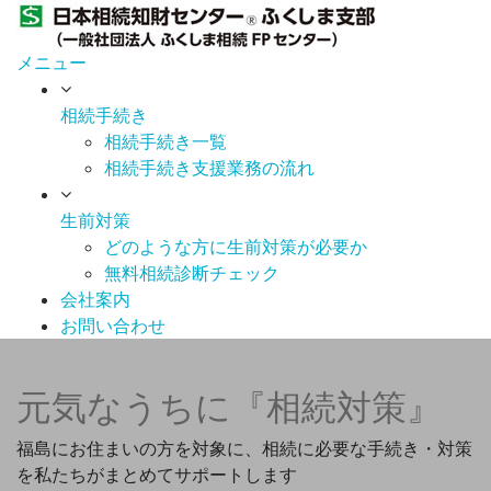
コ
ン
メニュー
テ
ン
相続手続き
ツ
相続手続き一覧
へ
相続手続き支援業務の流れ
ス
キ
生前対策
ッ
どのような方に生前対策が必要か
プ
無料相続診断チェック
会社案内
お問い合わせ
元気なうちに『相続対策』
福島にお住まいの方を対象に、相続に必要な手続き・対策
を私たちがまとめてサポートします